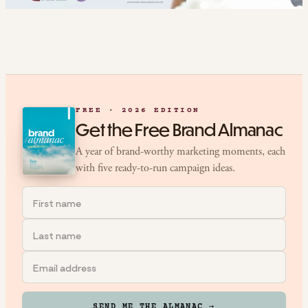
FREE · 2026 EDITION
Get the Free Brand Almanac
A year of brand-worthy marketing moments, each
with five ready-to-run campaign ideas.
SEND ME THE ALMANAC →