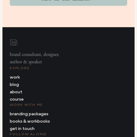
brand consultant, designer,
author & speaker
EXPLORE
work
blog
about
course
WORK WITH ME
branding packages
books & workbooks
get in touch
FOLLOW ALONG